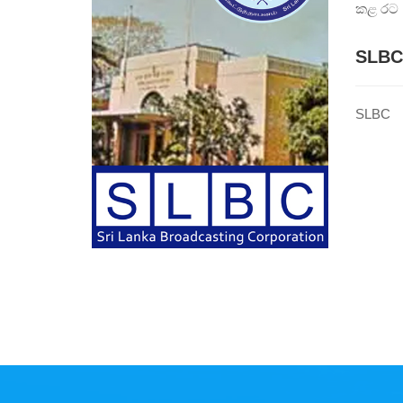
කළ රට ව
SLBC
SLBC