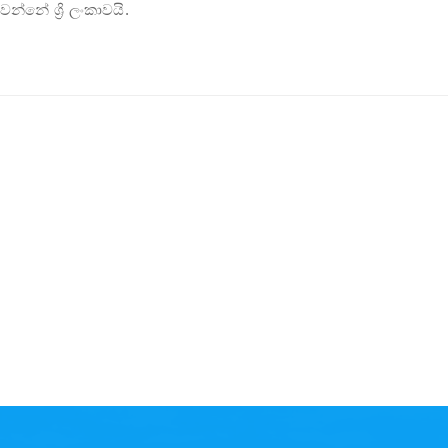
න්නේ ශ්‍රී ලංකාවයි.