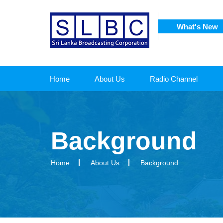
What's New
SRI 
CORPORATION
Home
About Us
Radio Channel
Background
Home
About Us
Background