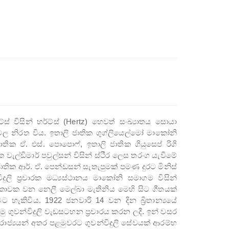
්ට්ස් විසින් හර්ට්ස් (Hertz) හෙවත් සංඛ්‍යාතය සොයා
 නිරත විය. ඉතාලි ජාතික ගුග්ලියෙල්මෝ මාකෝනි
න් ජාතික ඒ. එස්. පොපොෆ්, ඉතාලි ජාතික ගියුසෙප් රිගි
 වැල්ඩිමාර් පවුල්සන් විසින් ස්ථීර ලෙස තරංග යැවීමේ
ජාතික ආර්. ඒ. පෙන්ඩසන් සැතැපුමක් පමණ දුරට මිනිස්
ලි ප්‍රචාරක මධ්‍යස්ථානය මාකෝනි සමාගම විසින්
යිකාවක වන නෙලී මෙල්බා මැතිනිය මෙහි සිට ගීතයක්
ිවිය. 1922 ජනවාරි 14 වන දින බ්‍රිතාන්‍යයේ
මු ගුවන්විදුලි වැඩසටහන ප්‍රචාරය කරන ලදී. ඉන් වසර
 රාජ්‍යයන් අතර පළමුවරට ගුවන්විදුලි සේවයක් ආරම්භ