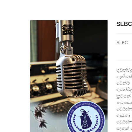
SLBC
SLBC
ගුවන්වි
ගැනීමත
මෙන්ම ඉ
ගුවන්වි
ක්‍රමයක
කටහඬක්
චෙම්ස්
ගායනා 
චෙම්ස්ෆ
දෙකක් ග