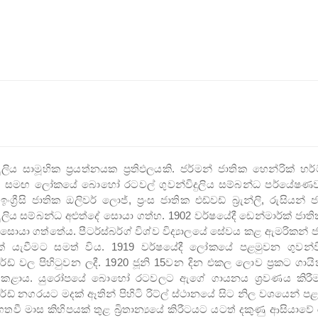
දුලිය සාමූහික ප්‍රයත්නයක ප්‍රතිඵලයකි. ජර්මන් ජාතික හෙන්රික් හර
් සමඟ ලෝකයේ බොහෝ රටවල් ගුවන්විදුලිය සම්බන්ධ පර්යේෂණවල
ංග්‍රීසි ජාතික ඔලිවර් ලොජ්, ප්‍රංස ජාතික එඩ්වඩ් බ්‍රැන්ලි, රුසිය
දුලිය සම්බන්ධ අළුත්දේ සොයා ගත්හ. 1902 වර්ෂයේදී ඩෙන්මාර්ක් ජාතික
් සොයා ගත්තේය. පීටර්ස්බර්ග් විශ්ව විද්‍යාලයේ සේවය කළ ඇමරිකන් 
 යැවීමට සමත් විය. 1919 වර්ෂයේදී ලෝකයේ පළමුවන ගුවන්විදු
ෆර්ඩ් වල පිහිටුවන ලදී. 1920 ජූනි 15වන දින එකල ලොව ප්‍රකට ගා
කළාය. යුරෝපයේ බොහෝ රටවලට ඇගේ ගායනය ශ්‍රවණය කිරීමට හැක
ර්ඩ් නගරයට මදක් ඈතින් පිහිටි රිට්ල් ස්ථානයේ සිට නිල වශයෙන් පළ
තවී මාස කිහිපයක් තුළ බ්‍රිතාන්‍යයේ කිරීටයට යටත් දකුණු ආසියාවේ