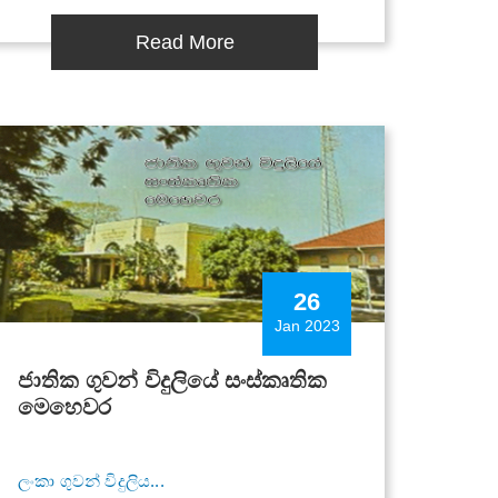
Read More
26
Jan 2023
ජාතික ගුවන් විදුලියේ සංස්කෘතික
මෙහෙවර
ලංකා ගුවන් විදුලිය...