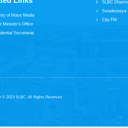
ted Links
SLBC Dharm
Swadeseeya
stry of Mass Media
City FM
 Minister's Office
dential Secretariat
t © 2023 SLBC. All Rights Reserved.