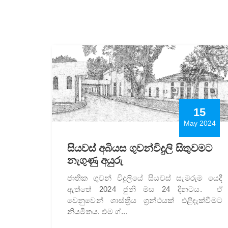
15
May 2024
සියවස් අබියස ගුවන්විදුලි සිතුවමට
නැගුණු අයුරු
ජාතික ගුවන් විදුලියේ සියවස් සැමරුම යෙදී
ඇත්තේ 2024 ජුනි මස 24 දිනටය. ඒ
වෙනුවෙන් ශාස්ත්‍රීය ග්‍රන්ථයක් එළිදැක්වීමට
නියමිතය. එම ග්‍...