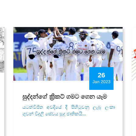
26
Jan 2023
සුද්දන්ගේ ක්‍රිකට් ගමට ගෙන යෑම
යටත්විජිත අවදියේ දී පිහිටුවනු ලැබූ ලංකා
ගුවන් විදුලි සේවය සුදු ජාතිකයි...