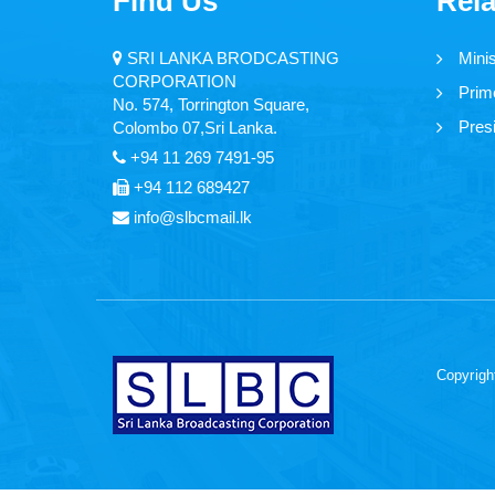
Find Us
Rela
SRI LANKA BRODCASTING
Mini
CORPORATION
Prime
No. 574, Torrington Square,
Presi
Colombo 07,Sri Lanka.
+94 11 269 7491-95
+94 112 689427
info@slbcmail.lk
Copyrigh