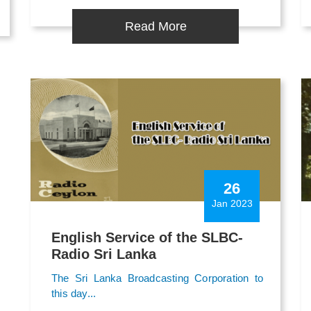
Read More
26
Jan 2023
English Service of the SLBC-
Radio Sri Lanka
The Sri Lanka Broadcasting Corporation to
this day...