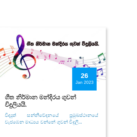
26
Jan 2023
ගීත නිර්මාන මන්දිරය ගුවන්
විදුලියයි.
විද්‍යුත් සන්නිවේදනයේ ප්‍රමුඛස්ථානයේ
වැජඹෙන මාධ්‍යය වන්නේ ගුවන් විදුලි...